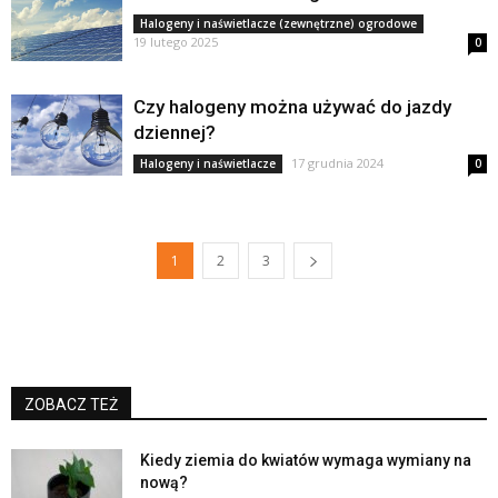
Halogeny i naświetlacze (zewnętrzne) ogrodowe
19 lutego 2025
0
Czy halogeny można używać do jazdy
dziennej?
17 grudnia 2024
Halogeny i naświetlacze
0
1
2
3
ZOBACZ TEŻ
Kiedy ziemia do kwiatów wymaga wymiany na
nową?