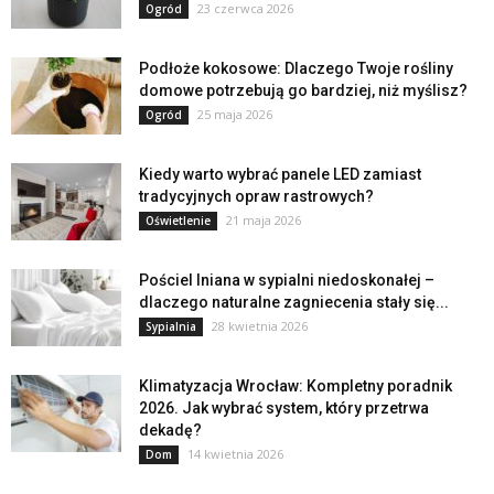
23 czerwca 2026
Ogród
Podłoże kokosowe: Dlaczego Twoje rośliny
domowe potrzebują go bardziej, niż myślisz?
25 maja 2026
Ogród
Kiedy warto wybrać panele LED zamiast
tradycyjnych opraw rastrowych?
21 maja 2026
Oświetlenie
Pościel lniana w sypialni niedoskonałej –
dlaczego naturalne zagniecenia stały się...
28 kwietnia 2026
Sypialnia
Klimatyzacja Wrocław: Kompletny poradnik
2026. Jak wybrać system, który przetrwa
dekadę?
14 kwietnia 2026
Dom