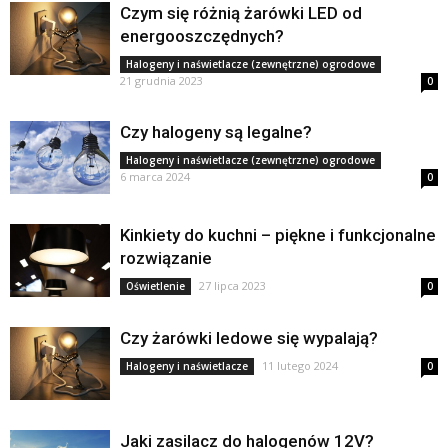
Czym się różnią żarówki LED od
energooszczędnych?
Halogeny i naświetlacze (zewnętrzne) ogrodowe
21 grudnia 2023
0
Czy halogeny są legalne?
Halogeny i naświetlacze (zewnętrzne) ogrodowe
6 marca 2024
0
Kinkiety do kuchni – piękne i funkcjonalne
rozwiązanie
27 lipca 2023
Oświetlenie
0
Czy żarówki ledowe się wypalają?
11 lutego 2024
Halogeny i naświetlacze
0
Jaki zasilacz do halogenów 12V?