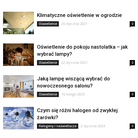
Klimatyczne oświetlenie w ogrodzie
26 stycznia 2021
Oświetlenie
0
Oświetlenie do pokoju nastolatka – jak
wybrać lampy?
22 stycznia 2021
Oświetlenie
0
Jaką lampę wiszącą wybrać do
nowoczesnego salonu?
16 lutego 2023
Oświetlenie
0
Czym się różni halogen od zwykłej
żarówki?
2 stycznia 2024
Halogeny i naświetlacze
0