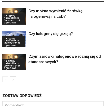
Czy można wymienić żarówkę
Halogeny i
halogenową na LED?
naświetlacze
(zewnętrzne)
ogrodowe
Czy halogeny się grzeją?
Halogeny i
naświetlacze
(zewnętrzne)
ogrodowe
Czym żarówki halogenowe różnią się od
Halogeny i
standardowych?
naświetlacze
(zewnętrzne)
ogrodowe
ZOSTAW ODPOWIEDŹ