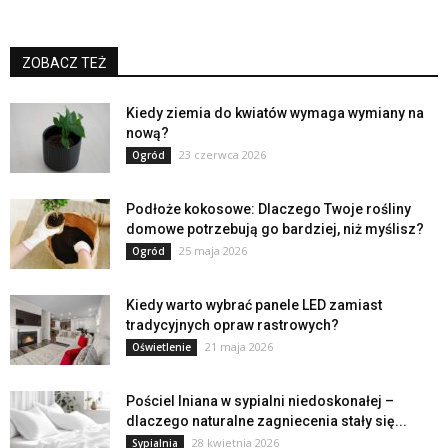
ZOBACZ TEŻ
Kiedy ziemia do kwiatów wymaga wymiany na
nową?
23 czerwca 2026
Ogród
Podłoże kokosowe: Dlaczego Twoje rośliny
domowe potrzebują go bardziej, niż myślisz?
25 maja 2026
Ogród
Kiedy warto wybrać panele LED zamiast
tradycyjnych opraw rastrowych?
21 maja 2026
Oświetlenie
Pościel lniana w sypialni niedoskonałej –
dlaczego naturalne zagniecenia stały się...
28 kwietnia 2026
Sypialnia