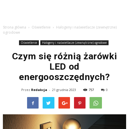
Strona główna
Oświetlenie
Halogeny i naświetlacze (zewnętrzne)
ogrodowe
Oświetlenie
Halogeny i naświetlacze (zewnętrzne) ogrodowe
Czym się różnią żarówki
LED od
energooszczędnych?
Przez
Redakcja
-
21 grudnia 2023
757
0