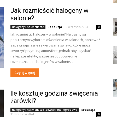
Jak rozmieścić halogeny w
salonie?
Redakcja
-
9 września 2024
Halogeny i naświetlacze
0
Jak rozmieścić halogeny w salonie? Halogeny są
popularnym wyborem oświetlenia w salonach, ponieważ
zapewniają jasne i skierowane światło, które może
stworzyć przytulną atmosferę. Jednak aby uzyskać
najlepsze efekty, ważne jest odpowiednie
rozmieszczenie halogenów w salonie....
Czytaj więcej
Ile kosztuje godzina święcenia
żarówki?
Redakcja
-
Halogeny i naświetlacze (zewnętrzne) ogrodowe
30 września 2024
0