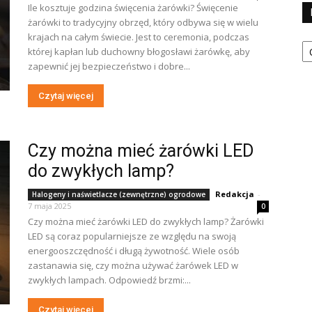
Ile kosztuje godzina święcenia żarówki? Święcenie
żarówki to tradycyjny obrzęd, który odbywa się w wielu
krajach na całym świecie. Jest to ceremonia, podczas
Ka
której kapłan lub duchowny błogosławi żarówkę, aby
zapewnić jej bezpieczeństwo i dobre...
Czytaj więcej
Czy można mieć żarówki LED
do zwykłych lamp?
Redakcja
-
Halogeny i naświetlacze (zewnętrzne) ogrodowe
7 maja 2025
0
Czy można mieć żarówki LED do zwykłych lamp? Żarówki
LED są coraz popularniejsze ze względu na swoją
energooszczędność i długą żywotność. Wiele osób
zastanawia się, czy można używać żarówek LED w
zwykłych lampach. Odpowiedź brzmi:...
Czytaj więcej