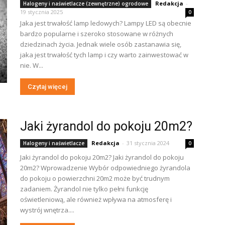
Redakcja
-
Halogeny i naświetlacze (zewnętrzne) ogrodowe
19 stycznia 2025
0
Jaka jest trwałość lamp ledowych? Lampy LED są obecnie
bardzo popularne i szeroko stosowane w różnych
dziedzinach życia. Jednak wiele osób zastanawia się,
jaka jest trwałość tych lamp i czy warto zainwestować w
nie. W...
Czytaj więcej
Jaki żyrandol do pokoju 20m2?
Redakcja
-
31 stycznia 2024
Halogeny i naświetlacze
0
Jaki żyrandol do pokoju 20m2? Jaki żyrandol do pokoju
20m2? Wprowadzenie Wybór odpowiedniego żyrandola
do pokoju o powierzchni 20m2 może być trudnym
zadaniem. Żyrandol nie tylko pełni funkcję
oświetleniową, ale również wpływa na atmosferę i
wystrój wnętrza....