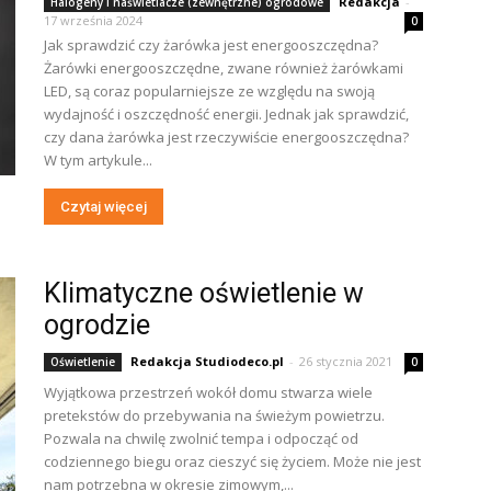
Redakcja
-
Halogeny i naświetlacze (zewnętrzne) ogrodowe
17 września 2024
0
Jak sprawdzić czy żarówka jest energooszczędna?
Żarówki energooszczędne, zwane również żarówkami
LED, są coraz popularniejsze ze względu na swoją
wydajność i oszczędność energii. Jednak jak sprawdzić,
czy dana żarówka jest rzeczywiście energooszczędna?
W tym artykule...
Czytaj więcej
Klimatyczne oświetlenie w
ogrodzie
Redakcja Studiodeco.pl
-
26 stycznia 2021
Oświetlenie
0
Wyjątkowa przestrzeń wokół domu stwarza wiele
pretekstów do przebywania na świeżym powietrzu.
Pozwala na chwilę zwolnić tempa i odpocząć od
codziennego biegu oraz cieszyć się życiem. Może nie jest
nam potrzebna w okresie zimowym,...