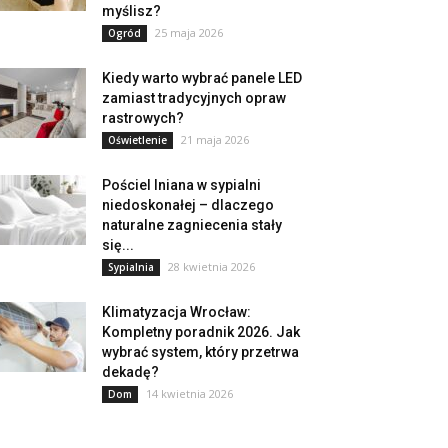
myślisz?
25 maja 2026
Ogród
Kiedy warto wybrać panele LED
zamiast tradycyjnych opraw
rastrowych?
21 maja 2026
Oświetlenie
Pościel lniana w sypialni
niedoskonałej – dlaczego
naturalne zagniecenia stały
się...
28 kwietnia 2026
Sypialnia
Klimatyzacja Wrocław:
Kompletny poradnik 2026. Jak
wybrać system, który przetrwa
dekadę?
14 kwietnia 2026
Dom