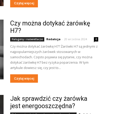
Czytaj więcej
Czy można dotykać żarówkę
H7?
Redakcja
-
20 września 2024
Halogeny i naświetlacze
0
Czy można dotykać żarówkę H7? Żarówki H7 są jednymi z
najpopularniejszych żarówek stosowanych w
samochodach. Często pojawia się pytanie, czy można
dotykać żarówkę H7 bez ryzyka poparzenia. W tym
artykule dowiesz się, czy jest to...
Czytaj więcej
Jak sprawdzić czy żarówka
jest energooszczędna?