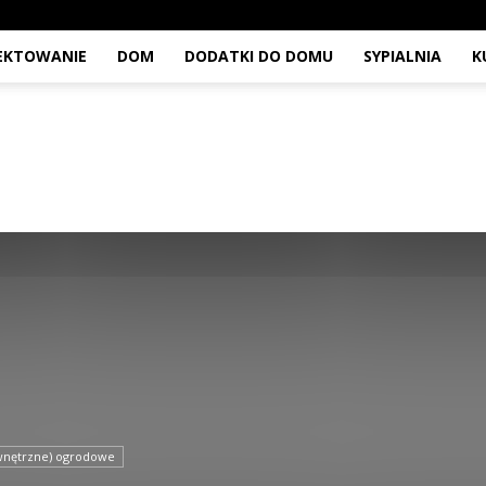
JEKTOWANIE
DOM
DODATKI DO DOMU
SYPIALNIA
K
ewnętrzne) ogrodowe