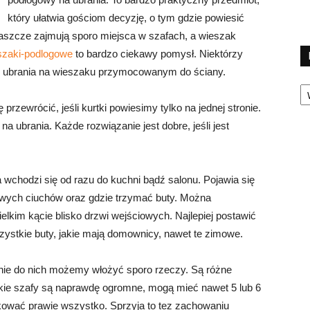
który ułatwia gościom decyzję, o tym gdzie powiesić
płaszcze zajmują sporo miejsca w szafach, a wieszak
eszaki-podlogowe
to bardzo ciekawy pomysł. Niektórzy
zać ubrania na wieszaku przymocowanym do ściany.
Ka
rzewrócić, jeśli kurtki powiesimy tylko na jednej stronie.
a ubrania. Każde rozwiązanie jest dobre, jeśli jest
 wchodzi się od razu do kuchni bądź salonu. Pojawia się
owych ciuchów oraz gdzie trzymać buty. Można
kim kącie blisko drzwi wejściowych. Najlepiej postawić
ystkie buty, jakie mają domownicy, nawet te zimowe.
śnie do nich możemy włożyć sporo rzeczy. Są różne
akie szafy są naprawdę ogromne, mogą mieć nawet 5 lub 6
ować prawie wszystko. Sprzyja to tez zachowaniu