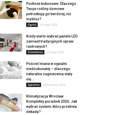
Podłoże kokosowe: Dlaczego
Twoje rośliny domowe
potrzebują go bardziej, niż
myślisz?
25 maja 2026
Ogród
Kiedy warto wybrać panele LED
zamiast tradycyjnych opraw
rastrowych?
21 maja 2026
Oświetlenie
Pościel lniana w sypialni
niedoskonałej – dlaczego
naturalne zagniecenia stały
się...
28 kwietnia 2026
Sypialnia
Klimatyzacja Wrocław:
Kompletny poradnik 2026. Jak
wybrać system, który przetrwa
dekadę?