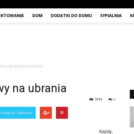
JEKTOWANIE
DOM
DODATKI DO DOMU
SYPIALNIA
K
ak podłogowy na ubrania
y na ubrania
1916
0
ierkaj) na Twitterze
Każdy,