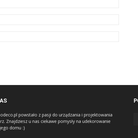
NAS
P
iodeco.pl powstało z pasji do urządzania i projektowania
rz. Znajdziesz u nas ciekawe pomysły na udekorowanie
ego domu :)