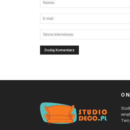
O 
Stud
wnęt
Twoj