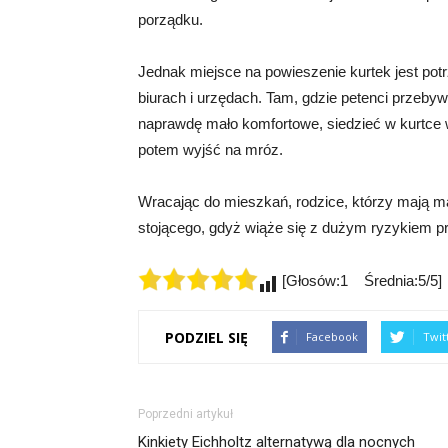
porządku.
Jednak miejsce na powieszenie kurtek jest pot
biurach i urzędach. Tam, gdzie petenci przebywa
naprawdę mało komfortowe, siedzieć w kurtce w 
potem wyjść na mróz.
Wracając do mieszkań, rodzice, którzy mają m
stojącego, gdyż wiąże się z dużym ryzykiem p
[Głosów:1 Średnia:5/5]
PODZIEL SIĘ
Facebook
Twit
Poprzedni artykuł
Kinkiety Eichholtz alternatywą dla nocnych