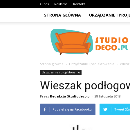
O nas
Reklama
Kontakt
STRONA GŁÓWNA
URZĄDZANIE I PRO
StudioDeco.pl
Strona główna
Urządzanie i projektowanie
Wiesz
Urządzanie i projektowanie
Wieszak podłogow
Przez
Redakcja Studiodeco.pl
-
28 listopada 2018
Podziel się na Facebooku
Tweet (Ćw