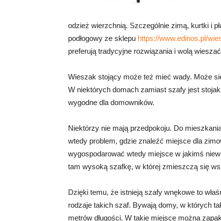
odzież wierzchnią. Szczególnie zimą, kurtki i 
podłogowy ze sklepu
https://www.edinos.pl/wi
preferują tradycyjne rozwiązania i wolą wies
Wieszak stojący może też mieć wady. Może się p
W niektórych domach zamiast szafy jest stojak n
wygodne dla domowników.
Niektórzy nie mają przedpokoju. Do mieszkania
wtedy problem, gdzie znaleźć miejsce dla zim
wygospodarować wtedy miejsce w jakimś niewiel
tam wysoką szafkę, w której zmieszczą się wsz
Dzięki temu, że istnieją szafy wnękowe to wła
rodzaje takich szaf. Bywają domy, w których t
metrów długości. W takie miejsce można zapak