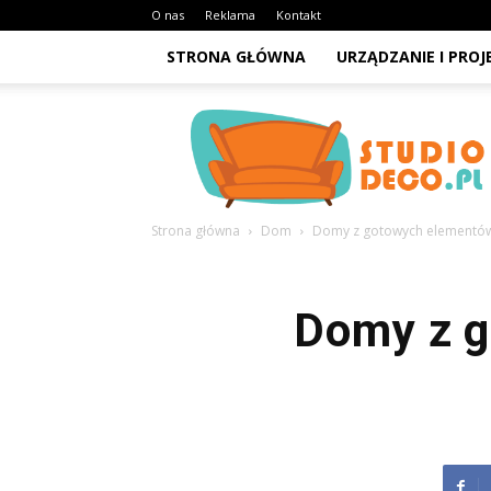
O nas
Reklama
Kontakt
STRONA GŁÓWNA
URZĄDZANIE I PRO
StudioDeco.pl
Strona główna
Dom
Domy z gotowych elementów
Domy z g