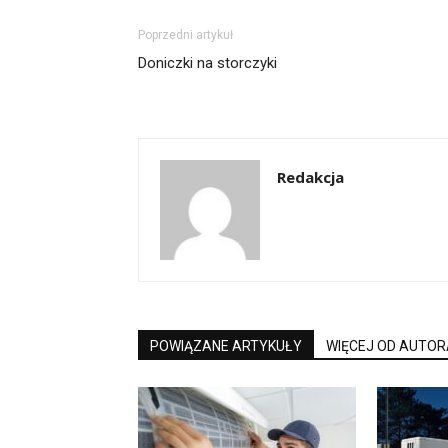
Poprzedni artykuł
Doniczki na storczyki
Redakcja
POWIĄZANE ARTYKUŁY
WIĘCEJ OD AUTOR