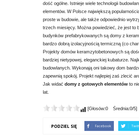
dość ogólne. Istnieje wiele technologii budowl
elementów. W Polsce największą popularnością 
proste w budowie, ale także odpowiednio wyt
trzech miesięcy. Można powiedzieć, że jest t
budynków prefabrykowanych są domy z keram
bardzo dobrą izolacyjnością termiczną (co ch
Projekty domów keramzytobetonowych są dość 
bardziej nietypowej, eleganckiej kubaturze. Naj
budowlanych. Wykonają oni takowy dom bardzo 
zapewnią spokój. Projekt najlepiej zaś zlecić a
Jak widać
domy z gotowych elementów
to ni
lat.
[Głosów:0 Średnia:0/5]
PODZIEL SIĘ
Facebook
Twit