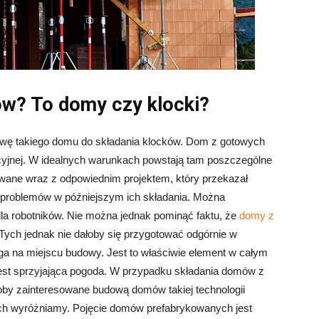
w? To domy czy klocki?
wę takiego domu do składania klocków. Dom z gotowych
yjnej. W idealnych warunkach powstają tam poszczególne
ane wraz z odpowiednim projektem, który przekazał
h problemów w późniejszym ich składania. Można
 dla robotników. Nie można jednak pominąć faktu, że
domy z
ch jednak nie dałoby się przygotować odgórnie w
ga na miejscu budowy. Jest to właściwie element w całym
jest sprzyjająca pogoda. W przypadku składania domów z
oby zainteresowane budową domów takiej technologii
ch wyróżniamy. Pojęcie domów prefabrykowanych jest