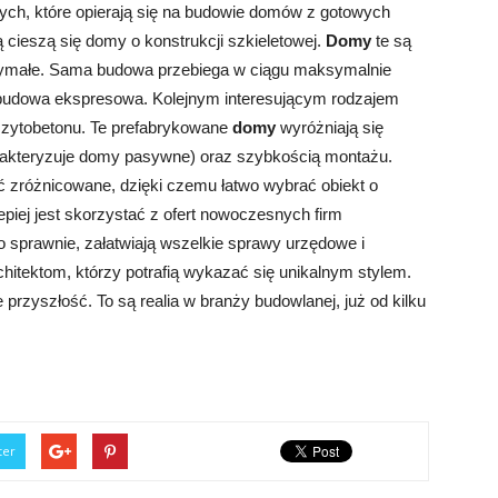
anych, które opierają się na budowie domów z gotowych
cieszą się domy o konstrukcji szkieletowej.
Domy
te są
rzymałe. Sama budowa przebiega w ciągu maksymalnie
o budowa ekspresowa. Kolejnym interesującym rodzajem
zytobetonu. Te prefabrykowane
domy
wyróżniają się
arakteryzuje domy pasywne) oraz szybkością montażu.
zróżnicowane, dzięki czemu łatwo wybrać obiekt o
lepiej jest skorzystać z ofert nowoczesnych firm
sprawnie, załatwiają wszelkie sprawy urzędowe i
rchitektom, którzy potrafią wykazać się unikalnym stylem.
e przyszłość. To są realia w branży budowlanej, już od kilku
ter