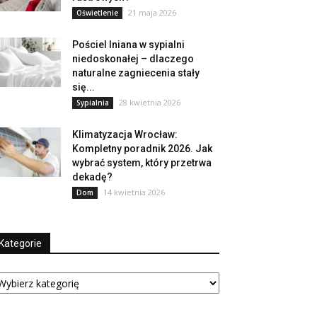
21 maja 2026
Oświetlenie
Pościel lniana w sypialni
niedoskonałej – dlaczego
naturalne zagniecenia stały
się...
28 kwietnia 2026
Sypialnia
Klimatyzacja Wrocław:
Kompletny poradnik 2026. Jak
wybrać system, który przetrwa
dekadę?
14 kwietnia 2026
Dom
Kategorie
tegorie