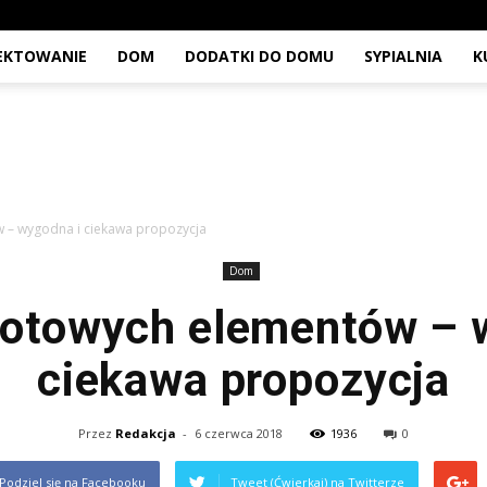
JEKTOWANIE
DOM
DODATKI DO DOMU
SYPIALNIA
K
 – wygodna i ciekawa propozycja
Dom
otowych elementów – 
ciekawa propozycja
Przez
Redakcja
-
6 czerwca 2018
1936
0
Podziel się na Facebooku
Tweet (Ćwierkaj) na Twitterze