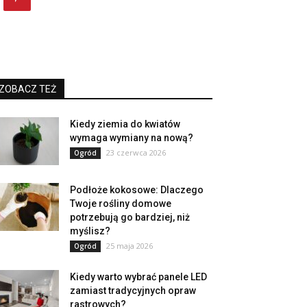
ZOBACZ TEŻ
Kiedy ziemia do kwiatów
wymaga wymiany na nową?
23 czerwca 2026
Ogród
Podłoże kokosowe: Dlaczego
Twoje rośliny domowe
potrzebują go bardziej, niż
myślisz?
25 maja 2026
Ogród
Kiedy warto wybrać panele LED
zamiast tradycyjnych opraw
rastrowych?