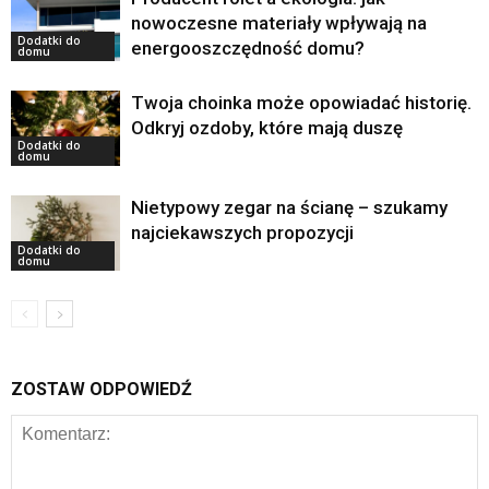
nowoczesne materiały wpływają na
Dodatki do
energooszczędność domu?
domu
Twoja choinka może opowiadać historię.
Odkryj ozdoby, które mają duszę
Dodatki do
domu
Nietypowy zegar na ścianę – szukamy
najciekawszych propozycji
Dodatki do
domu
ZOSTAW ODPOWIEDŹ