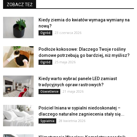
ZOBACZ TEŻ
Kiedy ziemia do kwiatów wymaga wymiany na
nową?
23 czerwca 2026
Ogród
Podłoże kokosowe: Dlaczego Twoje rośliny
domowe potrzebują go bardziej, niż myślisz?
25 maja 2026
Ogród
Kiedy warto wybrać panele LED zamiast
tradycyjnych opraw rastrowych?
21 maja 2026
Oświetlenie
Pościel lniana w sypialni niedoskonałej –
dlaczego naturalne zagniecenia stały się...
28 kwietnia 2026
Sypialnia