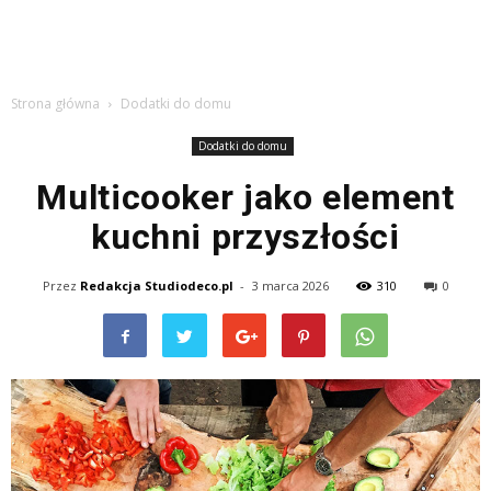
Strona główna
Dodatki do domu
Dodatki do domu
Multicooker jako element
kuchni przyszłości
Przez
Redakcja Studiodeco.pl
-
3 marca 2026
310
0