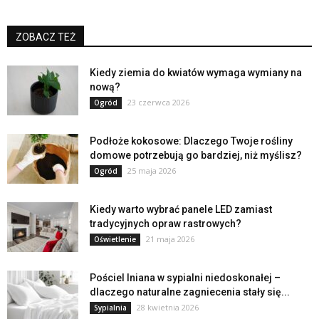
ZOBACZ TEŻ
Kiedy ziemia do kwiatów wymaga wymiany na
nową?
23 czerwca 2026
Ogród
Podłoże kokosowe: Dlaczego Twoje rośliny
domowe potrzebują go bardziej, niż myślisz?
25 maja 2026
Ogród
Kiedy warto wybrać panele LED zamiast
tradycyjnych opraw rastrowych?
21 maja 2026
Oświetlenie
Pościel lniana w sypialni niedoskonałej –
dlaczego naturalne zagniecenia stały się...
28 kwietnia 2026
Sypialnia