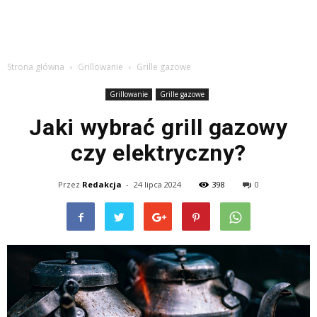
Strona główna
Grillowanie
Grille gazowe
Grillowanie
Grille gazowe
Jaki wybrać grill gazowy
czy elektryczny?
Przez
Redakcja
-
24 lipca 2024
398
0