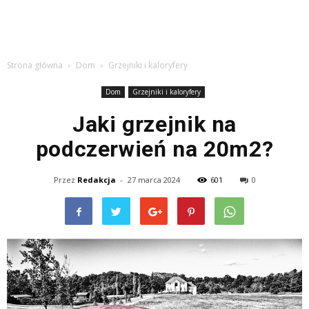
Strona główna
Dom
Grzejniki i kaloryfery
Dom
Grzejniki i kaloryfery
Jaki grzejnik na
podczerwień na 20m2?
Przez
Redakcja
-
27 marca 2024
601
0