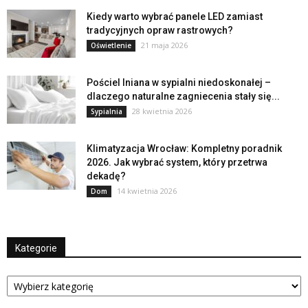
Kiedy warto wybrać panele LED zamiast
tradycyjnych opraw rastrowych?
21 maja 2026
Oświetlenie
Pościel lniana w sypialni niedoskonałej –
dlaczego naturalne zagniecenia stały się...
28 kwietnia 2026
Sypialnia
Klimatyzacja Wrocław: Kompletny poradnik
2026. Jak wybrać system, który przetrwa
dekadę?
14 kwietnia 2026
Dom
Kategorie
Kategorie