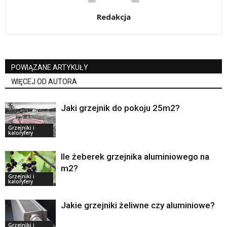
Redakcja
POWIĄZANE ARTYKUŁY
WIĘCEJ OD AUTORA
Jaki grzejnik do pokoju 25m2?
Grzejniki i
kaloryfery
Ile żeberek grzejnika aluminiowego na
m2?
Grzejniki i
kaloryfery
Jakie grzejniki żeliwne czy aluminiowe?
Grzejniki i