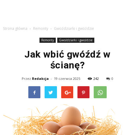
Strona główna
Remonty
Gwoździarki i gwoździe
Remonty
Gwoździarki i gwoździe
Jak wbić gwóźdź w
ścianę?
Przez
Redakcja
-
19 czerwca 2025
242
0