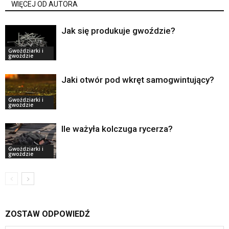
WIĘCEJ OD AUTORA
Jak się produkuje gwoździe?
Gwoździarki i
gwoździe
Jaki otwór pod wkręt samogwintujący?
Gwoździarki i
gwoździe
Ile ważyła kolczuga rycerza?
Gwoździarki i
gwoździe
ZOSTAW ODPOWIEDŹ