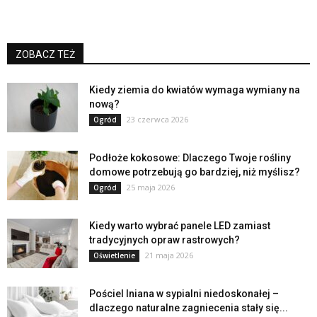
ZOBACZ TEŻ
Kiedy ziemia do kwiatów wymaga wymiany na
nową?
23 czerwca 2026
Ogród
Podłoże kokosowe: Dlaczego Twoje rośliny
domowe potrzebują go bardziej, niż myślisz?
25 maja 2026
Ogród
Kiedy warto wybrać panele LED zamiast
tradycyjnych opraw rastrowych?
21 maja 2026
Oświetlenie
Pościel lniana w sypialni niedoskonałej –
dlaczego naturalne zagniecenia stały się...