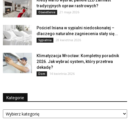
Kiedy warto wybrać panele LED zamiast
tradycyjnych opraw rastrowych?
21 maja 2026
Oświetlenie
Pościel lniana w sypialni niedoskonałej –
dlaczego naturalne zagniecenia stały się...
28 kwietnia 2026
Sypialnia
Klimatyzacja Wrocław: Kompletny poradnik
2026. Jak wybrać system, który przetrwa
dekadę?
14 kwietnia 2026
Dom
Kategorie
Kategorie