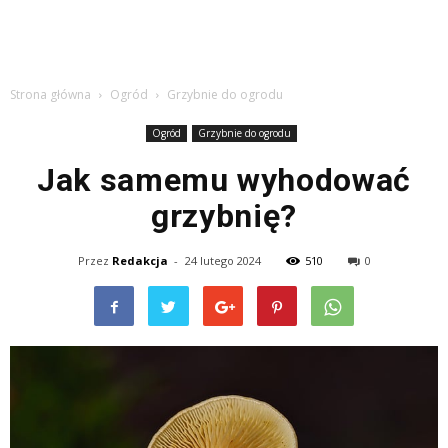
Strona główna
Ogród
Grzybnie do ogrodu
Ogród
Grzybnie do ogrodu
Jak samemu wyhodować
grzybnię?
Przez
Redakcja
-
24 lutego 2024
510
0