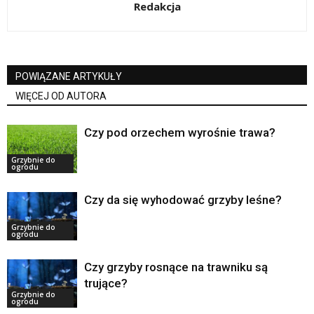
Redakcja
POWIĄZANE ARTYKUŁY
WIĘCEJ OD AUTORA
Czy pod orzechem wyrośnie trawa?
Grzybnie do
ogrodu
Czy da się wyhodować grzyby leśne?
Grzybnie do
ogrodu
Czy grzyby rosnące na trawniku są
trujące?
Grzybnie do
ogrodu