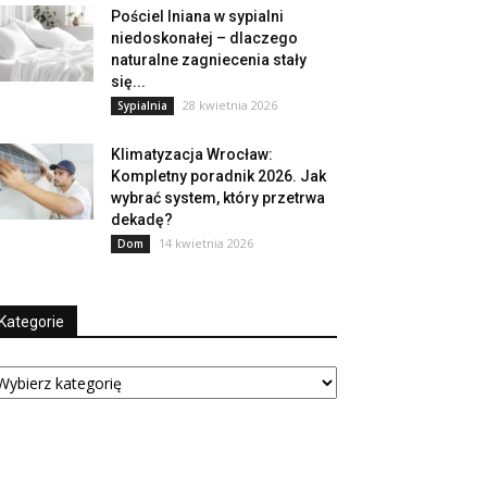
Pościel lniana w sypialni
niedoskonałej – dlaczego
naturalne zagniecenia stały
się...
28 kwietnia 2026
Sypialnia
Klimatyzacja Wrocław:
Kompletny poradnik 2026. Jak
wybrać system, który przetrwa
dekadę?
14 kwietnia 2026
Dom
Kategorie
tegorie