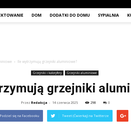
JEKTOWANIE
DOM
DODATKI DO DOMU
SYPIALNIA
K
uminiowe
Ile wytrzymują grzejniki aluminiowe?
Grzejniki i kaloryfery
Grzejniki aluminiowe
trzymują grzejniki alum
Przez
Redakcja
-
14 czerwca 2025
298
0
Podziel się na Facebooku
Tweet (Ćwierkaj) na Twitterze