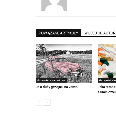
POWIĄZANE ARTYKUŁY
WIĘCEJ OD AUTOR
Grzejniki aluminiowe
Grzejniki al
Jaki duży grzejnik na 25m2?
Jaka temper
aluminiowe