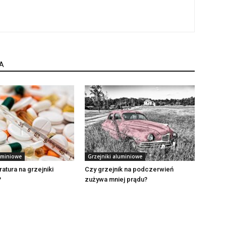
A
uminiowe
Grzejniki aluminiowe
atura na grzejniki
Czy grzejnik na podczerwień
?
zużywa mniej prądu?