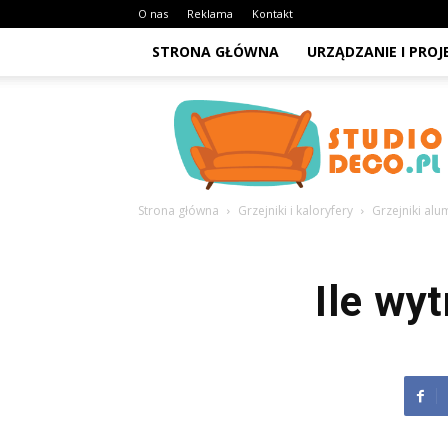
O nas
Reklama
Kontakt
STRONA GŁÓWNA
URZĄDZANIE I PRO
StudioDeco.pl
Strona główna
Grzejniki i kaloryfery
Grzejniki al
Ile wy