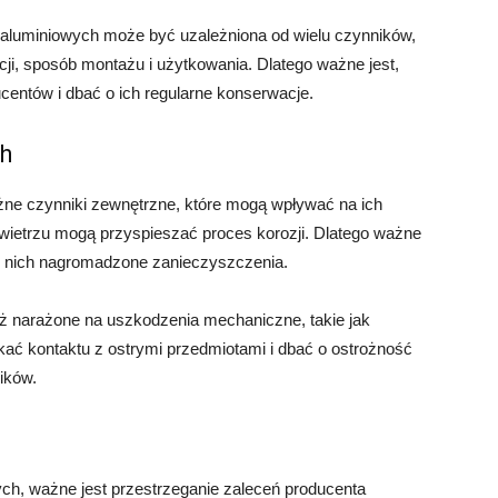
w aluminiowych może być uzależniona od wielu czynników,
cji, sposób montażu i użytkowania. Dlatego ważne jest,
entów i dbać o ich regularne konserwacje.
h
żne czynniki zewnętrzne, które mogą wpływać na ich
powietrzu mogą przyspieszać proces korozji. Dlatego ważne
ć z nich nagromadzone zanieczyszczenia.
eż narażone na uszkodzenia mechaniczne, takie jak
kać kontaktu z ostrymi przedmiotami i dbać o ostrożność
ików.
ch, ważne jest przestrzeganie zaleceń producenta