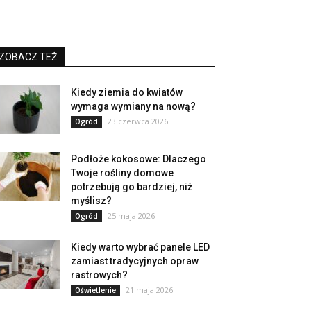
ZOBACZ TEŻ
Kiedy ziemia do kwiatów
wymaga wymiany na nową?
23 czerwca 2026
Ogród
Podłoże kokosowe: Dlaczego
Twoje rośliny domowe
potrzebują go bardziej, niż
myślisz?
25 maja 2026
Ogród
Kiedy warto wybrać panele LED
zamiast tradycyjnych opraw
rastrowych?
21 maja 2026
Oświetlenie