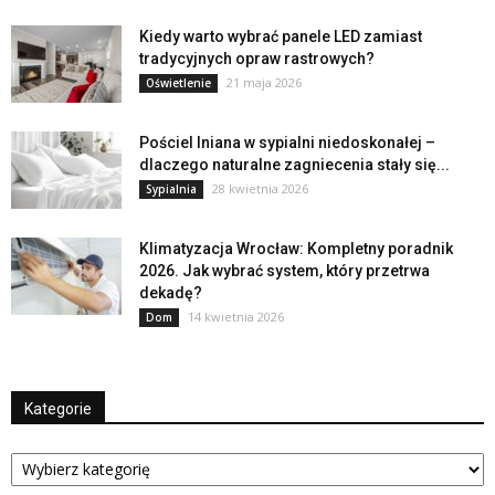
Kiedy warto wybrać panele LED zamiast
tradycyjnych opraw rastrowych?
21 maja 2026
Oświetlenie
Pościel lniana w sypialni niedoskonałej –
dlaczego naturalne zagniecenia stały się...
28 kwietnia 2026
Sypialnia
Klimatyzacja Wrocław: Kompletny poradnik
2026. Jak wybrać system, który przetrwa
dekadę?
14 kwietnia 2026
Dom
Kategorie
Kategorie