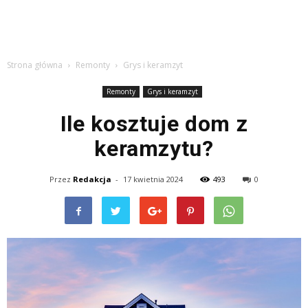
Strona główna
Remonty
Grys i keramzyt
Remonty
Grys i keramzyt
Ile kosztuje dom z
keramzytu?
Przez
Redakcja
-
17 kwietnia 2024
493
0