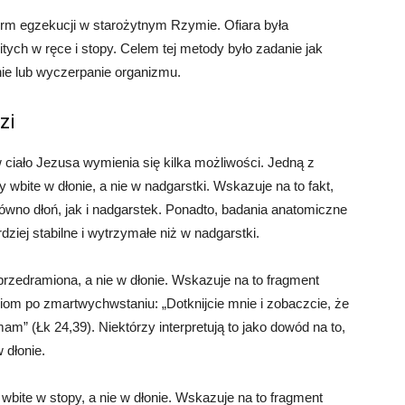
orm egzekucji w starożytnym Rzymie. Ofiara była
ch w ręce i stopy. Celem tej metody było zadanie jak
nie lub wyczerpanie organizmu.
zi
 ciało Jezusa wymienia się kilka możliwości. Jedną z
y wbite w dłonie, a nie w nadgarstki. Wskazuje na to fakt,
ówno dłoń, jak i nadgarstek. Ponadto, badania anatomiczne
dziej stabilne i wytrzymałe niż w nadgarstki.
 przedramiona, a nie w dłonie. Wskazuje na to fragment
om po zmartwychwstaniu: „Dotknijcie mnie i zobaczcie, że
 mam” (Łk 24,39). Niektórzy interpretują to jako dowód na to,
 dłonie.
 wbite w stopy, a nie w dłonie. Wskazuje na to fragment