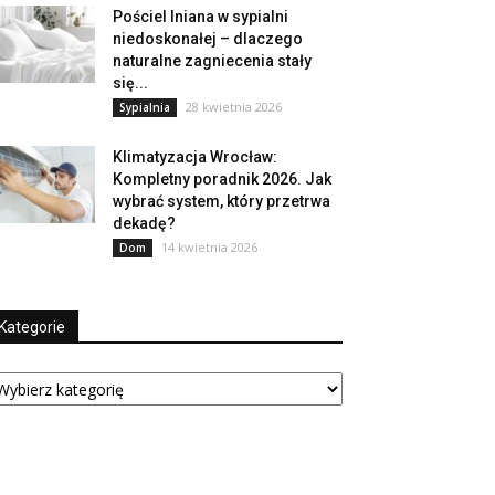
Pościel lniana w sypialni
niedoskonałej – dlaczego
naturalne zagniecenia stały
się...
28 kwietnia 2026
Sypialnia
Klimatyzacja Wrocław:
Kompletny poradnik 2026. Jak
wybrać system, który przetrwa
dekadę?
14 kwietnia 2026
Dom
Kategorie
tegorie