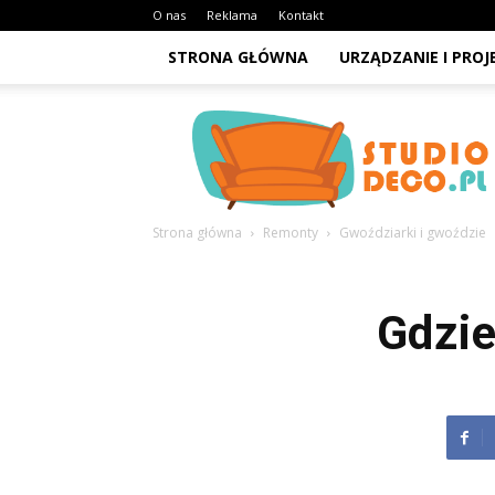
O nas
Reklama
Kontakt
STRONA GŁÓWNA
URZĄDZANIE I PRO
StudioDeco.pl
Strona główna
Remonty
Gwoździarki i gwoździe
Gdzie