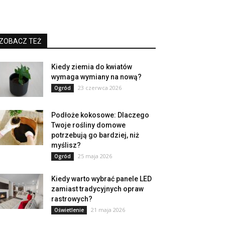
ZOBACZ TEŻ
Kiedy ziemia do kwiatów
wymaga wymiany na nową?
23 czerwca 2026
Ogród
Podłoże kokosowe: Dlaczego
Twoje rośliny domowe
potrzebują go bardziej, niż
myślisz?
25 maja 2026
Ogród
Kiedy warto wybrać panele LED
zamiast tradycyjnych opraw
rastrowych?
21 maja 2026
Oświetlenie