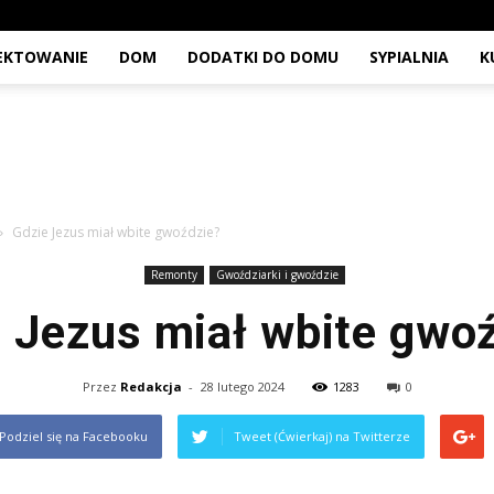
JEKTOWANIE
DOM
DODATKI DO DOMU
SYPIALNIA
K
Gdzie Jezus miał wbite gwoździe?
Remonty
Gwoździarki i gwoździe
 Jezus miał wbite gwo
Przez
Redakcja
-
28 lutego 2024
1283
0
Podziel się na Facebooku
Tweet (Ćwierkaj) na Twitterze