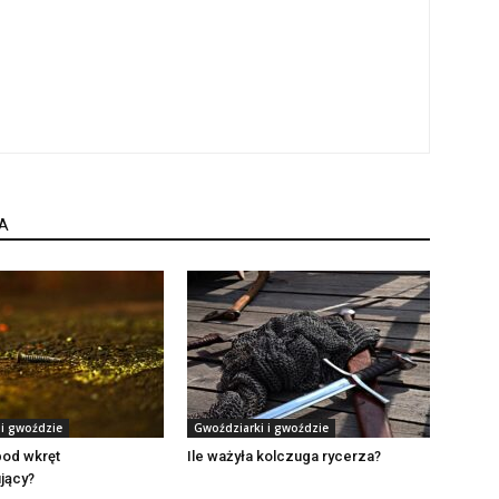
A
 i gwoździe
Gwoździarki i gwoździe
pod wkręt
Ile ważyła kolczuga rycerza?
jący?