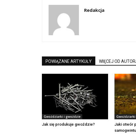
Redakcja
POWIĄZANE ARTYKUŁY
WIĘCEJ OD AUTOR
Gwoździarki i gwoździe
Gwoździarki
Jak się produkuje gwoździe?
Jaki otwór 
samogwintu