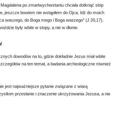
ia Magdalena po zmartwychwstaniu chciała dotknąć stóp
ie, jeszcze bowiem nie wstąpiłem do Ojca. Idź do moich
Ojca waszego, do Boga mego i Boga waszego” (J 20,17).
woździe były wbite w stopy, a nie w dłonie.
w
cznych dowodów na to, gdzie dokładnie Jezus miał wbite
zczegółów na ten temat, a badania archeologiczne również
ie jest najważniejsze pytanie związane z wiarą
szystkim przesłanie i znaczenie ukrzyżowania Jezusa, a nie