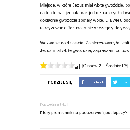
Miejsce, w które Jezus miał wbite gwoździe, poz
na ten temat, jednak brak jednoznacznych dowo
dokładnie gwoździe zostały wbite. Dla wielu os
ukrzyżowania Jezusa, a nie szczegóły dotyczą
Wezwanie do działania: Zainteresowany/a, jeśli
Jezus miał wbite gwoździe, zapraszam do odwie
[Głosów:2 Średnia:1/5]
PODZIEL SIĘ
Facebook
Twit
Poprzedni artykuł
Który promiennik na podczerwień jest lepszy?