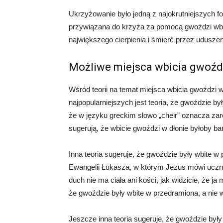
Ukrzyżowanie było jedną z najokrutniejszych f
przywiązana do krzyża za pomocą gwoździ wbity
największego cierpienia i śmierć przez udusze
Możliwe miejsca wbicia gwoźd
Wśród teorii na temat miejsca wbicia gwoździ w
najpopularniejszych jest teoria, że gwoździe był
że w języku greckim słowo „cheir” oznacza zar
sugerują, że wbicie gwoździ w dłonie byłoby bar
Inna teoria sugeruje, że gwoździe były wbite w
Ewangelii Łukasza, w którym Jezus mówi uczni
duch nie ma ciała ani kości, jak widzicie, że ja
że gwoździe były wbite w przedramiona, a nie w
Jeszcze inna teoria sugeruje, że gwoździe były