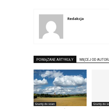
Redakcja
POWIĄZANE ARTYKUŁY
WIĘCEJ OD AUTOR
Grunty do ścian
Grunty do śc