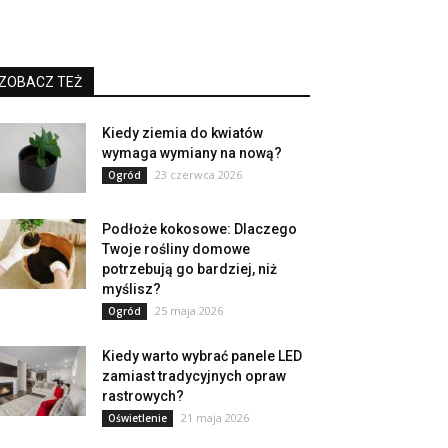
ZOBACZ TEŻ
Kiedy ziemia do kwiatów
wymaga wymiany na nową?
23 czerwca 2026
Ogród
Podłoże kokosowe: Dlaczego
Twoje rośliny domowe
potrzebują go bardziej, niż
myślisz?
25 maja 2026
Ogród
Kiedy warto wybrać panele LED
zamiast tradycyjnych opraw
rastrowych?
21 maja 2026
Oświetlenie