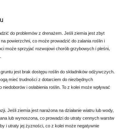
tu
zić do problemów z drenażem. Jeśli ziemia jest zbyt
na powierzchni, co może prowadzić do zalania roślin i
oci może sprzyjać rozwojowi chorób grzybowych i pleśni,
.
untu jest brak dostępu roślin do składników odżywczych.
n mogą mieć trudności z dotarciem do niezbędnych
iedoborów i osłabienia roślin. To z kolei może wpływać
i. Jeśli ziemia jest narażona na działanie wiatru lub wody,
ana lub wynoszona, co prowadzi do utraty cennych warstw
y i utraty jej żyzności, co z kolei może negatywnie