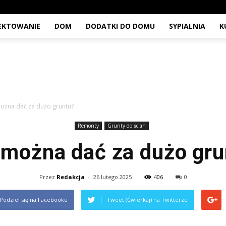
JEKTOWANIE
DOM
DODATKI DO DOMU
SYPIALNIA
K
ożna dać za dużo gruntu?
Remonty
Grunty do ścian
 można dać za dużo gru
Przez
Redakcja
-
26 lutego 2025
406
0
Podziel się na Facebooku
Tweet (Ćwierkaj) na Twitterze