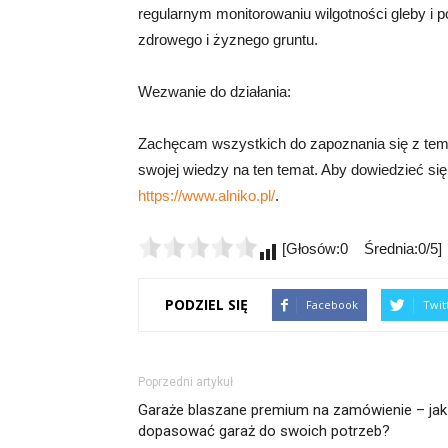
regularnym monitorowaniu wilgotności gleby i 
zdrowego i żyznego gruntu.
Wezwanie do działania:
Zachęcam wszystkich do zapoznania się z tem
swojej wiedzy na ten temat. Aby dowiedzieć się
https://www.alniko.pl/
.
[Głosów:0 Średnia:0/5]
PODZIEL SIĘ
Facebook
Twit
Poprzedni artykuł
Garaże blaszane premium na zamówienie – jak
dopasować garaż do swoich potrzeb?