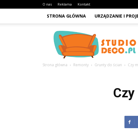
O nas
Reklama
Kontakt
STRONA GŁÓWNA
URZĄDZANIE I PRO
StudioDeco.pl
Strona główna
Remonty
Grunty do ścian
Czy m
Czy