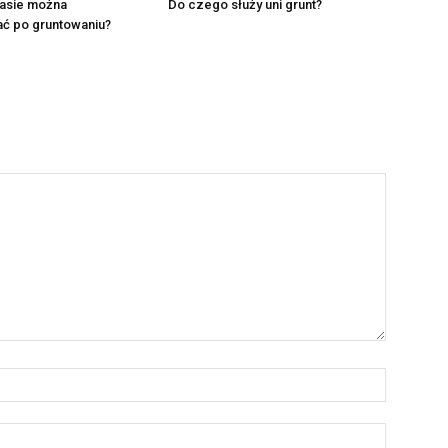
zasie można
Do czego służy uni grunt?
ć po gruntowaniu?