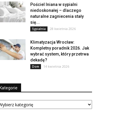
Pościel lniana w sypialni
niedoskonałej – dlaczego
naturalne zagniecenia stały
się...
28 kwietnia 2026
Sypialnia
Klimatyzacja Wrocław:
Kompletny poradnik 2026. Jak
wybrać system, który przetrwa
dekadę?
14 kwietnia 2026
Dom
Kategorie
tegorie