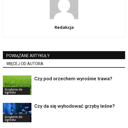
Redakcja
POWIĄZANE ARTYKUŁY
WIĘCEJ OD AUTORA
Czy pod orzechem wyrośnie trawa?
Grzybnie do
ogrodu
Czy da się wyhodować grzyby leśne?
Grzybnie do
ogrodu