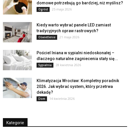
domowe potrzebują go bardziej, niż myślisz?
25 maja 2026
Ogród
Kiedy warto wybrać panele LED zamiast
tradycyjnych opraw rastrowych?
21 maja 2026
Oświetlenie
Pościel lniana w sypialni niedoskonałej –
dlaczego naturalne zagniecenia stały się...
28 kwietnia 2026
Sypialnia
Klimatyzacja Wrocław: Kompletny poradnik
2026. Jak wybrać system, który przetrwa
dekadę?
14 kwietnia 2026
Dom
Kategorie