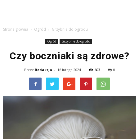
Strona główna
Ogród
Grzybnie do ogrodu
Ogród
Grzybnie do ogrodu
Czy boczniaki są zdrowe?
Przez
Redakcja
-
16 lutego 2024
603
0