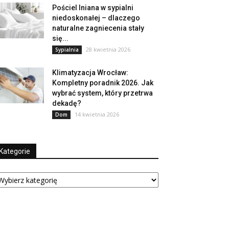
Pościel lniana w sypialni
niedoskonałej – dlaczego
naturalne zagniecenia stały
się...
28 kwietnia 2026
Sypialnia
Klimatyzacja Wrocław:
Kompletny poradnik 2026. Jak
wybrać system, który przetrwa
dekadę?
14 kwietnia 2026
Dom
Kategorie
tegorie