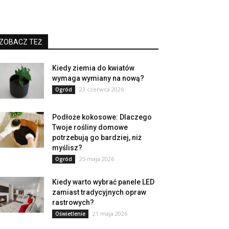
ZOBACZ TEŻ
Kiedy ziemia do kwiatów
wymaga wymiany na nową?
23 czerwca 2026
Ogród
Podłoże kokosowe: Dlaczego
Twoje rośliny domowe
potrzebują go bardziej, niż
myślisz?
25 maja 2026
Ogród
Kiedy warto wybrać panele LED
zamiast tradycyjnych opraw
rastrowych?
21 maja 2026
Oświetlenie