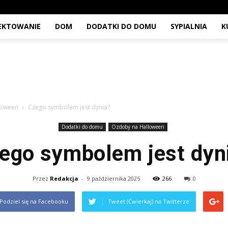
JEKTOWANIE
DOM
DODATKI DO DOMU
SYPIALNIA
K
loween
Czego symbolem jest dynia?
Dodatki do domu
Ozdoby na Halloween
ego symbolem jest dyn
Przez
Redakcja
-
9 października 2025
266
0
Podziel się na Facebooku
Tweet (Ćwierkaj) na Twitterze