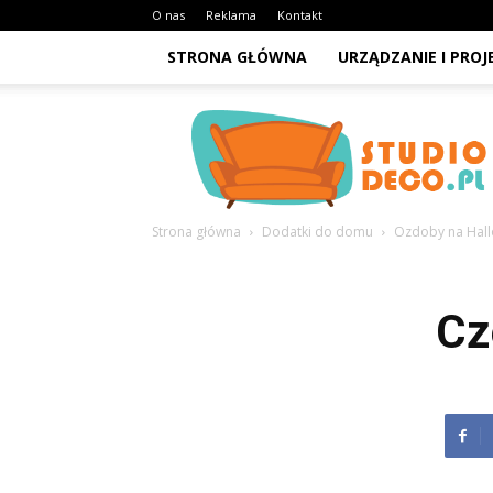
O nas
Reklama
Kontakt
STRONA GŁÓWNA
URZĄDZANIE I PRO
StudioDeco.pl
Strona główna
Dodatki do domu
Ozdoby na Hal
Cz