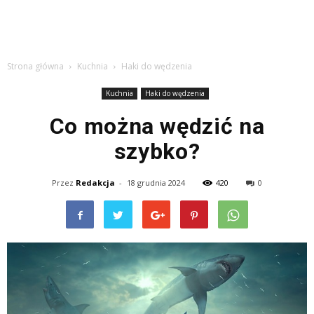
Strona główna
Kuchnia
Haki do wędzenia
Kuchnia
Haki do wędzenia
Co można wędzić na
szybko?
Przez
Redakcja
-
18 grudnia 2024
420
0