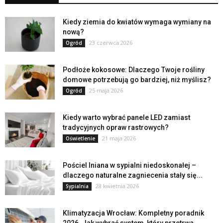
Kiedy ziemia do kwiatów wymaga wymiany na
nową?
23 czerwca 2026
Ogród
Podłoże kokosowe: Dlaczego Twoje rośliny
domowe potrzebują go bardziej, niż myślisz?
25 maja 2026
Ogród
Kiedy warto wybrać panele LED zamiast
tradycyjnych opraw rastrowych?
21 maja 2026
Oświetlenie
Pościel lniana w sypialni niedoskonałej –
dlaczego naturalne zagniecenia stały się...
28 kwietnia 2026
Sypialnia
Klimatyzacja Wrocław: Kompletny poradnik
2026. Jak wybrać system, który przetrwa