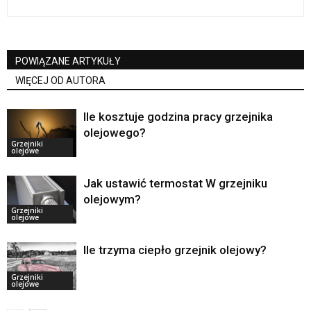
POWIĄZANE ARTYKUŁY
WIĘCEJ OD AUTORA
Ile kosztuje godzina pracy grzejnika
olejowego?
Grzejniki
olejowe
Jak ustawić termostat W grzejniku
olejowym?
Grzejniki
olejowe
Ile trzyma ciepło grzejnik olejowy?
Grzejniki
olejowe