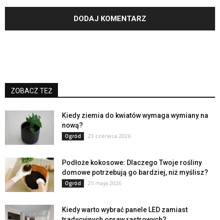
ZOBACZ TEŻ
Kiedy ziemia do kwiatów wymaga wymiany na
nową?
23 czerwca 2026
Ogród
Podłoże kokosowe: Dlaczego Twoje rośliny
domowe potrzebują go bardziej, niż myślisz?
25 maja 2026
Ogród
Kiedy warto wybrać panele LED zamiast
tradycyjnych opraw rastrowych?