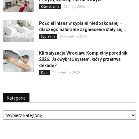
21 maja 2026
Oświetlenie
Pościel lniana w sypialni niedoskonałej –
dlaczego naturalne zagniecenia stały się...
28 kwietnia 2026
Sypialnia
Klimatyzacja Wrocław: Kompletny poradnik
2026. Jak wybrać system, który przetrwa
dekadę?
14 kwietnia 2026
Dom
Kategorie
Kategorie